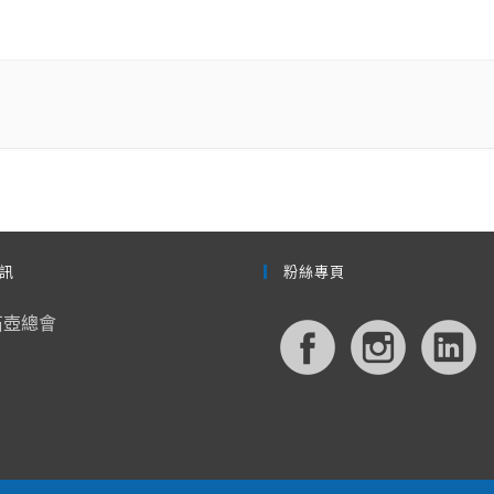
訊
粉絲專頁
石壺總會