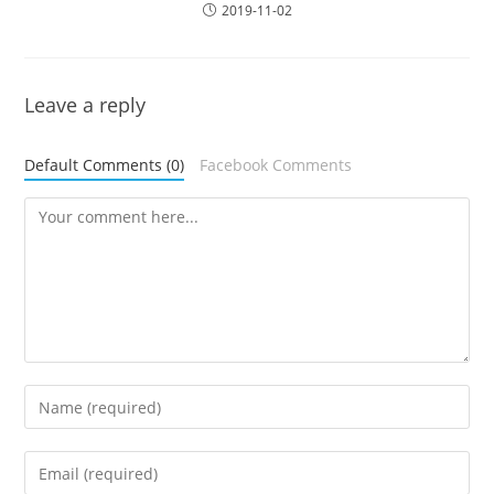
2019-11-02
Leave a reply
Default Comments (0)
Facebook Comments
Comment
Enter
your
name
Enter
or
your