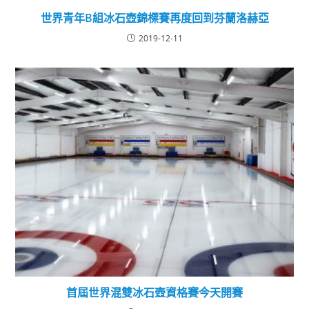
世界青年B組冰石壺錦標賽再度回到芬蘭洛赫亞
2019-12-11
首屆世界混雙冰石壺資格賽今天開賽