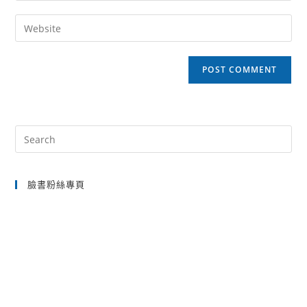
username
email
Enter
to
address
your
comment
to
website
comment
URL
(optional)
Pre
Es
to
臉書粉絲專頁
clo
the
sea
pan