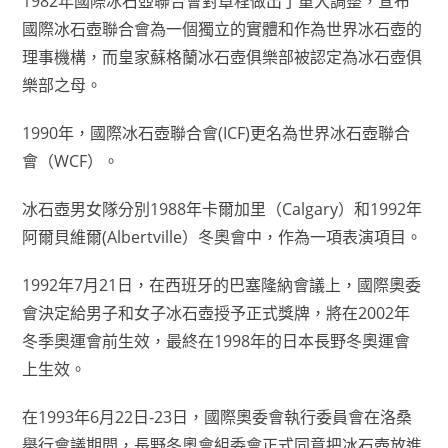
1982年國際冰石壺聯合會對章程做出了重大調整，宣布
國際冰石壺聯合會為一個獨立的實體和作為世界冰石壺的
理事機構，而皇家蘇格蘭冰石壺俱樂部被認定為冰石壺俱
樂部之母。
1990年，國際冰石壺聯合會(ICF)更名為世界冰石壺聯合
會（WCF）。
冰石壺男女隊分別1988年卡爾加里（Calgary）和1992年
阿爾貝維爾(Albertville）冬奧會中，作為一項表演項目。
1992年7月21日，在西班牙的巴塞隆納會議上，國際奧委
會決定給男子和女子冰石壺授予正式獎牌，將在2002年
冬季奧運會前生效，最終在1998年的日本長野冬奧運會
上生效。
在1993年6月22日-23日，國際奧委會執行委員會在洛桑
舉行會議期間，長野冬奧會組委會正式同意把冰石壺放進