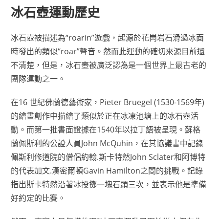
冰石壺運動歷史
冰石壺被描述為“roarin”遊戲，起源於花崗岩石滑過冰面
時發出的類似“roar”聲音。然而此運動的確切來源目前還
不清楚，但是，冰石壺被廣泛認為是一個世界上最古老的
團隊運動之一。
在16 世紀佛蘭德藝術家，Pieter Bruegel (1530-1569年)
的繪畫創作中描繪了類似於正在冰凍池塘上的冰石壺活
動。而第一批書面證據在1540年以拉丁語被呈現。蘇格
蘭佩斯利的公證人員John McQuhin，在其協議書中記錄
佩斯利修道院的僧侶約翰.斯卡特然John Sclater和阿博特
的代表加文.漢密爾頓Gavin Hamilton之間的挑戰。記錄
指出斯卡特然沿著冰投擲一塊石頭三次，並表示他是準備
好約定的比賽。