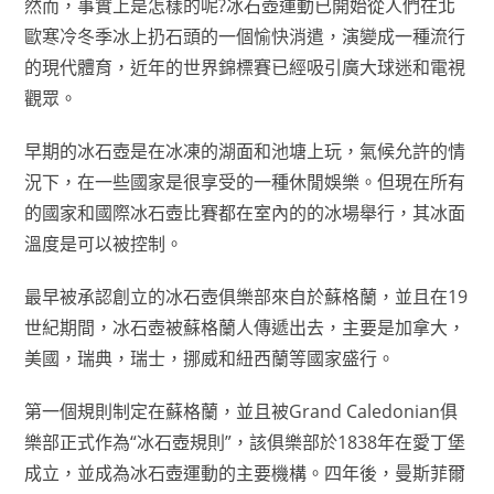
然而，事實上是怎樣的呢?冰石壺運動已開始從人們在北
歐寒冷冬季冰上扔石頭的一個愉快消遣，演變成一種流行
的現代體育，近年的世界錦標賽已經吸引廣大球迷和電視
觀眾。
早期的冰石壺是在冰凍的湖面和池塘上玩，氣候允許的情
況下，在一些國家是很享受的一種休閒娛樂。但現在所有
的國家和國際冰石壺比賽都在室內的的冰場舉行，其冰面
溫度是可以被控制。
最早被承認創立的冰石壺俱樂部來自於蘇格蘭，並且在19
世紀期間，冰石壺被蘇格蘭人傳遞出去，主要是加拿大，
美國，瑞典，瑞士，挪威和紐西蘭等國家盛行。
第一個規則制定在蘇格蘭，並且被Grand Caledonian俱
樂部正式作為“冰石壺規則”，該俱樂部於1838年在愛丁堡
成立，並成為冰石壺運動的主要機構。四年後，曼斯菲爾