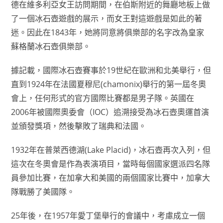
德在維多利亞女王訪問期間，在伯斯附近的舞廳地板上做
了一個冰石壺遊戲的展示，而女王對這遊戲是如此的著
迷。因此在1843年，她將同意將俱樂部的名字改為皇家
蘇格蘭冰石壺俱樂部。
據記載，國際冰石壺賽事於19世紀在歐洲和北美舉行，但
直到1924年在法國夏穆尼(chamonix)舉行的第一屆冬奧
會上，任何形式的官方國際比賽都是男子隊。英國在
2006年被國際奧委會（IOC）追溯接受為冰石壺奧運首演
並頒發獎項，然後擊敗了瑞典和法國。
1932年在普萊西德湖(Lake Placid)，冰石壺再次入列，但
這次在冬奧會是作為表演項目，當時每個國家選派四名隊
員參加比賽，在加拿大和美國的兩個國家比賽中，加拿大
隊戰勝了美國隊。
25年後，在1957年愛丁堡舉行的會議中，考慮成立一個