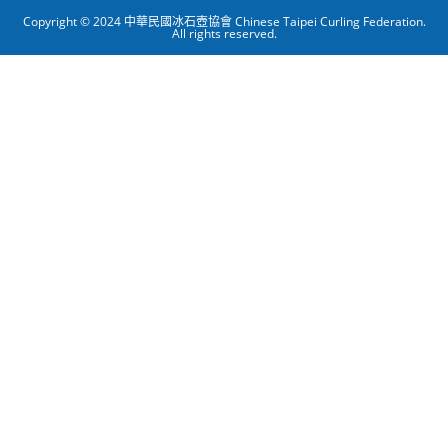
Copyright © 2024 中華民國冰石壺協會 Chinese Taipei Curling Federation.
All rights reserved.