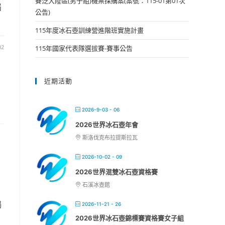
賽泛大陸區(男子組)機票採購案(案號：115-01第01次
屆
公告)
115年度冰石壺訓練營進階班實施計畫
02
115年國家代表隊選拔賽-賽事公告
近期活動
2026-9-03 - 06
2026世界冰石壺年會
斯洛伐克布拉提斯拉瓦
2026-10-02 - 09
開
2026世界混雙冰石壺資格賽
石溪冰壺館
揭
2026-11-21 - 26
2026世界冰石壺錦標賽資格賽女子組