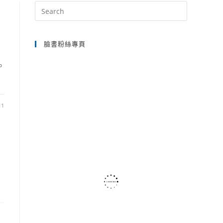
Press
Escape
SEARCH
to
臉書粉絲專頁
close
the
。
search
panel.
11