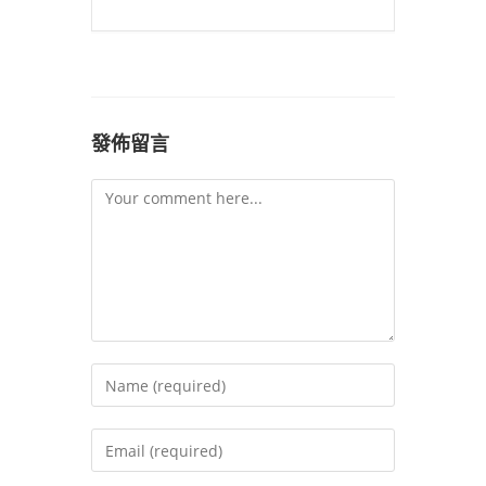
發佈留言
Comment
Enter
your
name
Enter
or
your
username