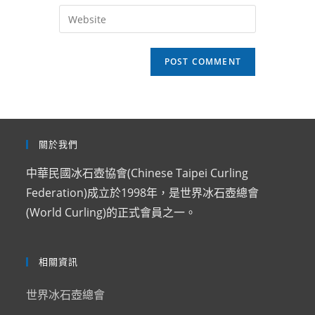
email
Enter
to
address
your
comment
to
website
comment
URL
(optional)
關於我們
中華民國冰石壺協會(Chinese Taipei Curling
Federation)成立於1998年，是世界冰石壺總會
(World Curling)的正式會員之一。
相關資訊
世界冰石壺總會