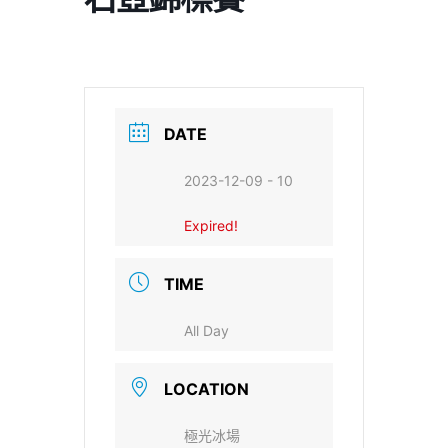
DATE
2023-12-09 - 10
Expired!
TIME
All Day
LOCATION
極光冰場