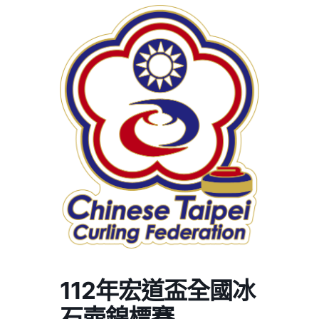
112年宏道盃全國冰
石壺錦標賽