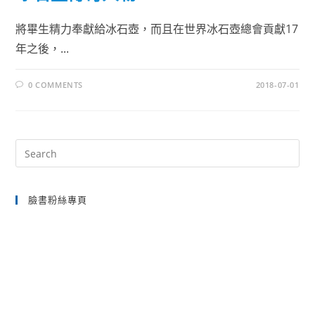
將畢生精力奉獻給冰石壺，而且在世界冰石壺總會貢獻17
年之後，...
0 COMMENTS
2018-07-01
Pre
Es
to
臉書粉絲專頁
clo
the
sea
pan