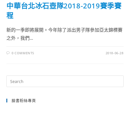
中華台北冰石壺隊2018-2019賽季賽
程
新的一季即將展開。今年除了派出男子隊參加亞太錦標賽
之外，我們...
0 COMMENTS
2018-06-28
Pre
Es
to
臉書粉絲專頁
clo
the
sea
pan