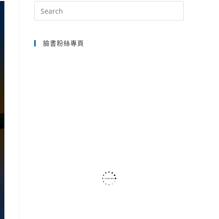
Press
Escape
SEARCH
to
臉書粉絲專頁
close
the
search
panel.