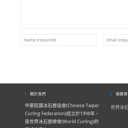
Enter
Enter
your
your
name
email
or
address
username
to
to
comment
comment
關於我們
相關資
中華民國冰石壺協會(Chinese Taipei
世界冰
Curling Federation)成立於1998年，
是世界冰石壺總會(World Curling)的