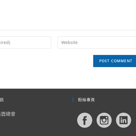
Enter
your
website
URL
(optional)
訊
粉絲專頁
石壺總會