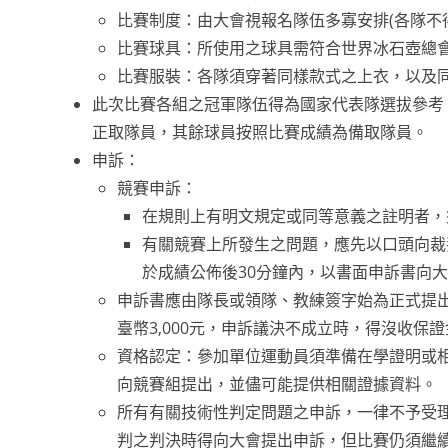
比賽制度：由大會視報名隊伍多寡安排(各隊不
比賽球具：所使用之球具需符合世界冰石壺總會(Wor
比賽服裝：各隊須穿著同樣款式之上衣，以及
此次比賽各組之冠軍隊伍得為國家代表隊選拔參考，經
正取隊員，其餘球員按照比賽成績為備取隊員。
申訴：
競賽申訴：
在規則上有明文規定或同等意義之註明者，
有關競賽上所發生之問題，應先以口頭向裁
於成績公佈後30分鐘內，以書面申訴書向
申訴書應由隊長或領隊、教練簽字始為正式提
臺幣3,000元，申訴議決不成立時，得沒收保
資格認定：參加單位運動員須準備在學證明或
向競賽組提出，並儘可能提供相關證據資料。
所有有關技術性判定問題之申訴，一律不予受
判之判決時得向大會提出申訴，但比賽仍須繼