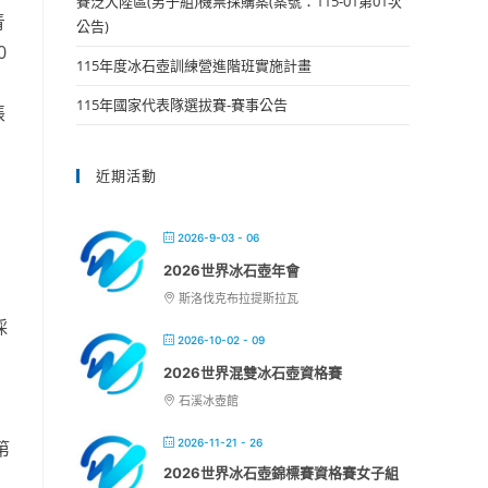
賽泛大陸區(男子組)機票採購案(案號：115-01第01次
青
公告)
0
115年度冰石壺訓練營進階班實施計畫
115年國家代表隊選拔賽-賽事公告
帳
近期活動
2026-9-03 - 06
2026世界冰石壺年會
斯洛伐克布拉提斯拉瓦
採
2026-10-02 - 09
2026世界混雙冰石壺資格賽
石溪冰壺館
2026-11-21 - 26
第
2026世界冰石壺錦標賽資格賽女子組