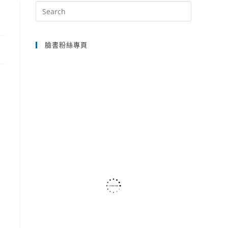
Press
Escape
SEARCH
to
臉書粉絲專頁
close
the
search
panel.