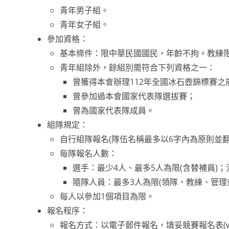
青年男子組。
青年女子組。
參加資格：
基本條件：限中華民國國民，年齡不拘。教練限
青年組除外，餘組別需符合下列資格之一：
曾獲得本會辦理112年全國冰石壺錦標賽之
曾參加過本會國家代表隊選拔賽；
曾為國家代表隊成員。
組隊規定：
自行組隊報名(隊伍名稱最多以6字內為原則並翻
每隊報名人數：
選手：最少4人、最多5人為限(含替補員)
隨隊人員：最多3人為限(領隊、教練、管理
每人以參加1個項目為限。
報名程序：
報名方式：以電子郵件報名，填妥競賽報名表(word檔