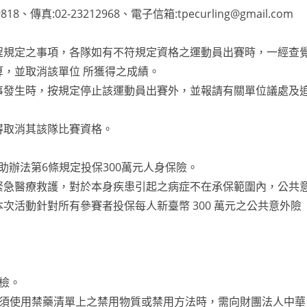
傳真:02-23212968、電子信箱:tpecurling@gmail.com
程規定之事項，各隊如有不符規定資格之運動員出賽時，一經查
，並取消該單位 所獲得之成績。
事發生時，按規定停止該運動員出賽外，並報請有關單位議處及
得取消其該隊比賽資格。
助辦法第6條規定投保300萬元人身保險。
緊急醫療救護，對於本身疾患引起之病症不在承保範圍內，公共
次活動針對所有參賽者投保每人新臺幣 300 萬元之公共意外險
檢。
須使用禁藥清單上之禁用物質或禁用方法時，需向財團法人中華