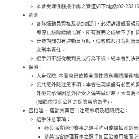
本會受理性騷擾申訴之管道如下:電話:02-23219818、
罰則：
各隊運動員資格及參加組別，必須詳讀競賽規
即停止該隊繼續比賽，所有賽完之成績不予計算
比賽期間如有運動員互毆，侮辱或毆打裁判情
究刑事責任。
選手如不服從裁判員或行為不檢，經本會判決
保險：
人身保險: 本賽會已依據全國性體育團體經費補
公共意外險注意事項：本會在現場設有必要的
外險只承保因意外所受之傷害做理賠。大會為本
(細節依投保公司之保險契約為準)。
壹拾陸、 運動禁藥管制注意事項及相關規定：
選手注意事項：
參與協會辦理賽事之選手均可能被抽測到藥
參與協會辦理賽事之選手如因治療用途而必