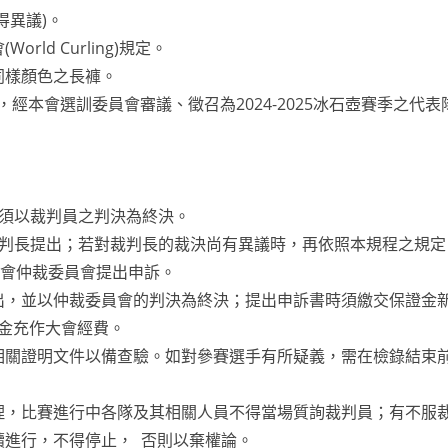
得異議)。
ld Curling)規定。
同樣顏色之長褲。
本會選訓委員會審議、徵召為2024-2025冰石壺賽季之代表
須以裁判員之判決為終決。
判長提出；若對裁判長的裁決尚有異議時，再依照本規程之規定
大會仲裁委員會提出申訴。
出，並以仲裁委員會的判決為終決；提出申訴書時須繳交保證金
證金充作大會經費。
相關證明文件以備查驗。如對參賽選手有所疑義，需在檢錄結束
理，比賽進行中各隊及其相關人員不得當場質詢裁判員；有不服
續進行，不得停止， 否則以棄權論。