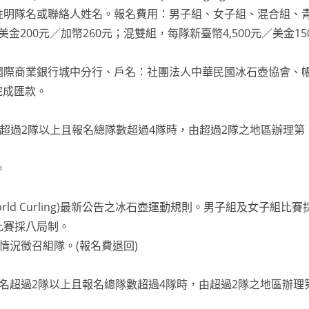
請註明隊名或聯絡人姓名。報名費用：男子組、女子組、混合組、
金200元／加幣260元；混雙組，每隊新臺幣4,500元／美金15
國際商業銀行城中分行、戶名：社團法人中華民國冰石壺協會、
前完成匯款。
名超過2隊以上且報名總隊數超過4隊時，由超過2隊之地區辦理第
。
d Curling)最新公告之冰石壺運動規則。男子組及女子組比賽
比賽採八局制。
情況徵召組隊。(報名費退回)
名超過2隊以上且報名總隊數超過4隊時，由超過2隊之地區辦理