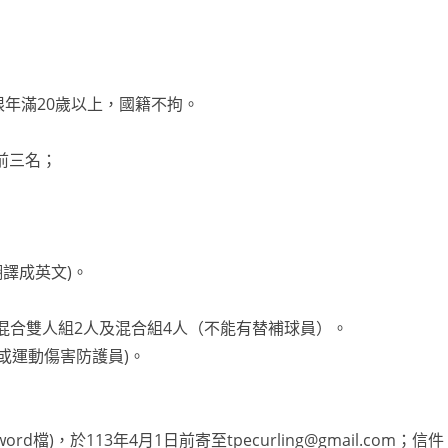
年滿20歲以上，國籍不拘。
前三名；
譯成英文)。
；混合雙人組2人及混合組4人（不能有替補球員）。
或運動傷害防護員)。
)，於113年4月1日前寄至tpecurling@gmail.com；信件