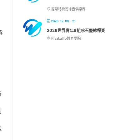
厄斯特松德冰壺俱樂部
2026-12-08 - 21
2026世界青年B組冰石壺錦標賽
隊
Kisakallio體育學院
新
前
裁