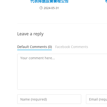
代表隊選拔賽賽程公告
2024-05-31
Leave a reply
Default Comments (0)
Facebook Comments
Comment
Enter
Enter
your
your