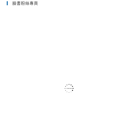
臉書粉絲專頁
clo
the
sea
pan