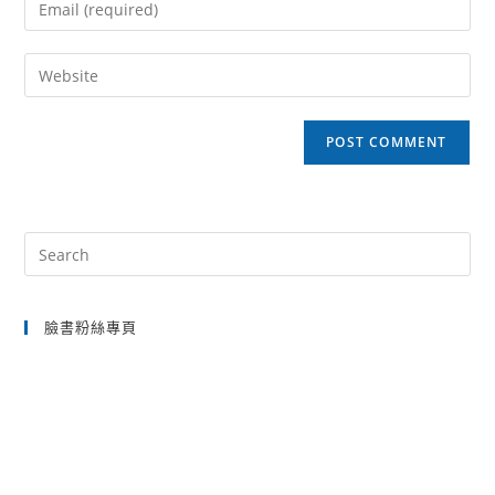
or
your
username
email
Enter
to
address
your
comment
to
website
comment
URL
(optional)
Pre
Es
to
臉書粉絲專頁
clo
the
sea
pan