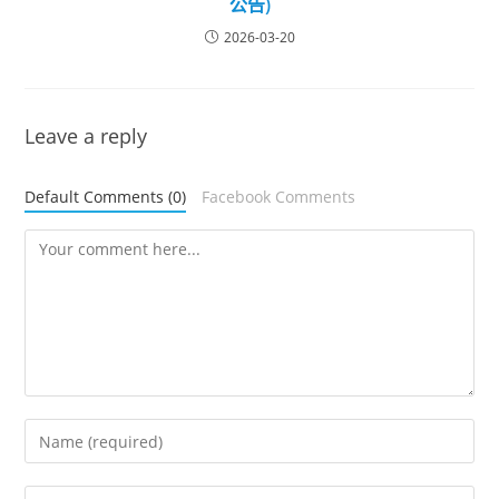
公告)
2026-03-20
Leave a reply
Default Comments (0)
Facebook Comments
Comment
Enter
your
name
Enter