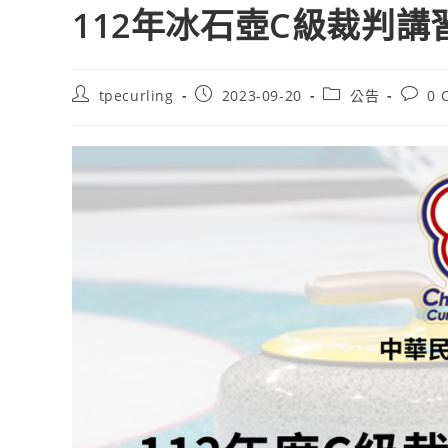
112年冰石壺C級裁判講
Post
Post
Post
Post
tpecurling
2023-09-20
公告
0 
author:
published:
category:
comme