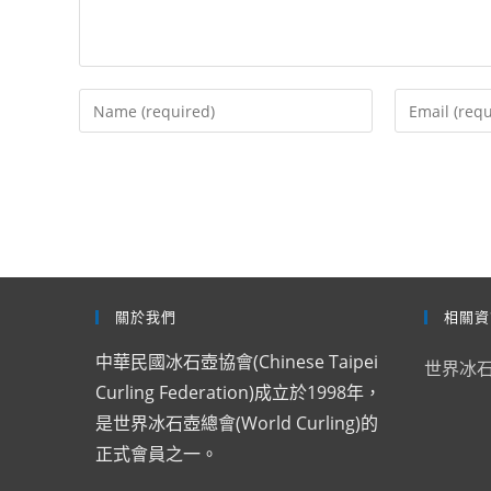
Enter
Enter
your
your
name
email
or
address
username
to
to
comment
comment
關於我們
相關資
中華民國冰石壺協會(Chinese Taipei
世界冰
Curling Federation)成立於1998年，
是世界冰石壺總會(World Curling)的
正式會員之一。