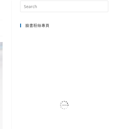
Press
Escape
SEARCH
to
臉書粉絲專頁
close
the
search
panel.