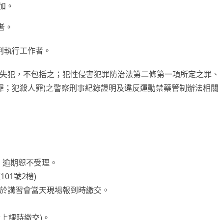
加。
者。
判執行工作者。
屬過失犯，不包括之；犯性侵害犯罪防治法第二條第一項所定之罪、
罪；犯殺人罪)之警察刑事紀錄證明及違反運動禁藥管制辦法相關
止，逾期恕不受理。
01號2樓)
，請於講習會當天現場報到時繳交。
上課時繳交)。