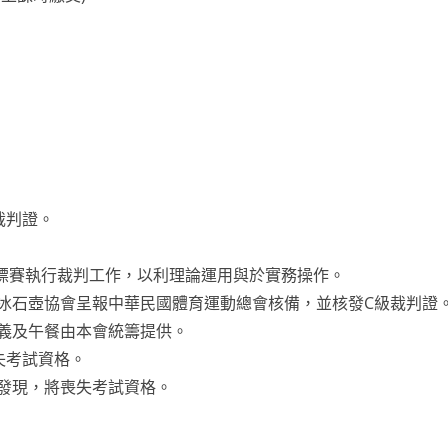
。
裁判證。
壺錦標賽執行裁判工作，以利理論運用與於實務操作。
冰石壺協會呈報中華民國體育運動總會核備，並核發C級裁判證
義及午餐由本會統籌提供。
失考試資格。
發現，將喪失考試資格。