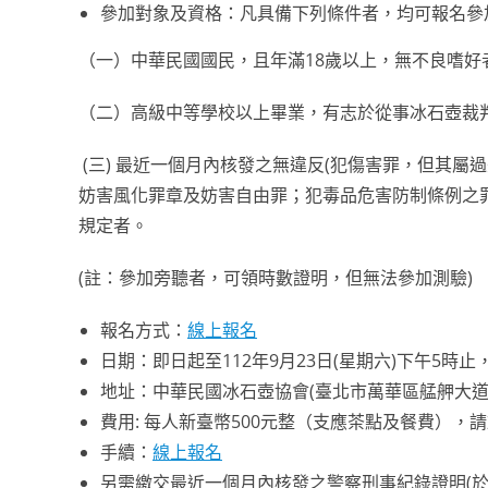
參加對象及資格：凡具備下列條件者，均可報名參
（一）中華民國國民，且年滿18歲以上，無不良嗜好
（二）高級中等學校以上畢業，有志於從事冰石壺裁
(三) 最近一個月內核發之無違反(犯傷害罪，但其
妨害風化罪章及妨害自由罪；犯毒品危害防制條例之
規定者。
(註：參加旁聽者，可領時數證明，但無法參加測驗)
報名方式：
線上報名
日期：即日起至112年9月23日(星期六)下午5時
地址：中華民國冰石壺協會(臺北市萬華區艋舺大道1
費用: 每人新臺幣500元整（支應茶點及餐費）
手續：
線上報名
另需繳交最近一個月內核發之警察刑事紀錄證明(於