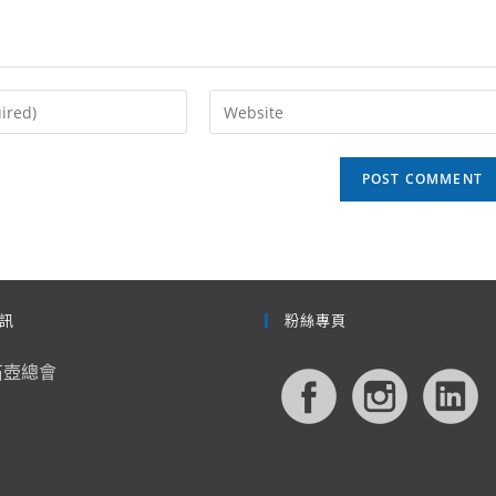
Enter
your
website
URL
(optional)
訊
粉絲專頁
石壺總會