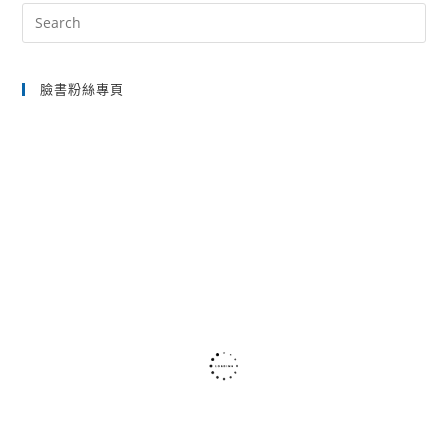
Pre
Es
to
臉書粉絲專頁
clo
the
sea
pan