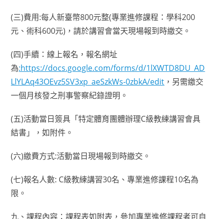
(三)費用:每人新臺幣800元整(專業進修課程：學科200
元、術科600元)，請於講習會當天現場報到時繳交。
(四)手續：線上報名，報名網址
為
:https://docs.google.com/forms/d/1lXWTD8DU_AD
LlYLAq43OEvz5SV3xp_aeSzkWs-0zbkA/edit
，另需繳交
一個月核發之刑事警察紀錄證明。
(五)活動當日簽具「特定體育團體辦理C級教練講習會具
結書」，如附件。
(六)繳費方式:活動當日現場報到時繳交。
(七)報名人數: C級教練講習30名、專業進修課程10名為
限。
九、課程內容：課程表如附表，參加專業進修課程者可自