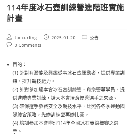
114年度冰石壺訓練營進階班實施
計畫
Post
Post
Post
tpecurling
2025-01-20
公告
author:
published:
category:
Post
0 Comments
comments:
目的：
(1) 針對有潛能及興趣從事冰石壺運動者，提供專業訓
練，提升競技能力。
(2) 針對參加過本會冰石壺訓練營、育樂營等學員，提
供進階專業訓練，擴大本會培育優秀選手之來源。
(3) 確保選手參賽安全及競技水平，比照各冬季運動國
際總會策略，先辦訓練營再辦比賽。
(4) 培訓參加本會辦理114年全國冰石壺錦標賽之選
手。