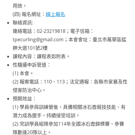
用途。
(四) 報名網址：
線上報名
聯絡資訊:
連絡電話：02-23219818；電子信箱：
tpecurling@gmail.com；本會會址：臺北市萬華區艋
舺大道101號2樓
課程內容：課程表如附表。
性騷擾申訴管道：
(1) 本會。
(2) 報案電話：110、113；法定通報：各縣市家暴及性
侵害防治中心。
預期效益：
(1) 學員參與訓練營後，具備相關冰石壺競技技能、有
潛力成為選手，持續接受培訓。
(2) 完訓學員組隊參加114年全國冰石壺錦標賽、參賽
隊數達20隊以上。