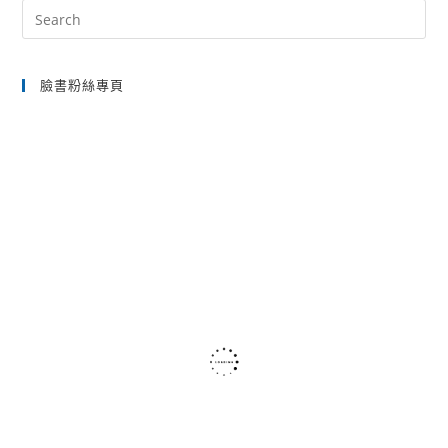
Pre
Es
to
臉書粉絲專頁
clo
the
sea
pan