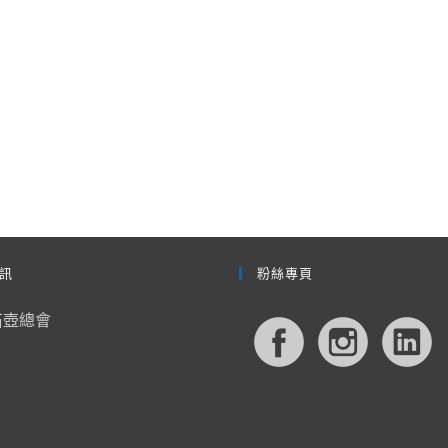
訊
粉絲專頁
石壺總會