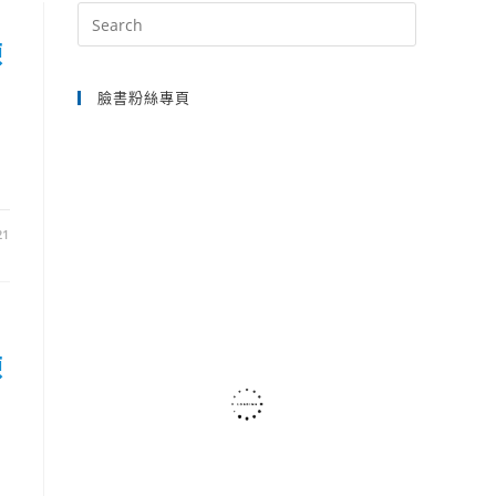
Press
Escape
練
SEARCH
to
臉書粉絲專頁
close
the
search
panel.
21
練