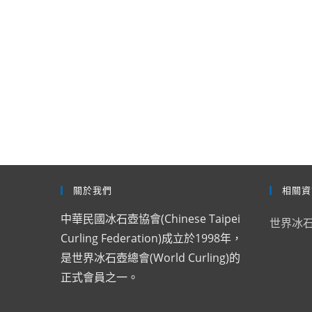
關於我們
相關資
中華民國冰石壺協會(Chinese Taipei
世界冰
Curling Federation)成立於1998年，
是世界冰石壺總會(World Curling)的
正式會員之一。