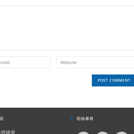
Enter
your
website
URL
(optional)
訊
粉絲專頁
石壺總會