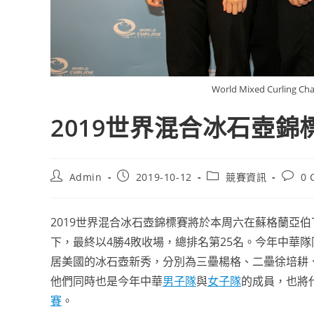
World Mixed Curling Ch
2019世界混合冰石壺
Post
Post
Post
Post
Admin
2019-10-12
競賽資訊
0 
author:
published:
category:
comme
2019世界混合冰石壺錦標賽將於本周六在蘇格蘭亞
下，最終以4勝4敗收場，總排名第25名。今年中華
居美國的冰石壺新秀，分別為三壘楊格、二壘徐培耕
他們同時也是今年中華
男子隊
與
女子隊
的成員，也將
賽
。