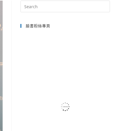
Press
Escape
SEARCH
to
臉書粉絲專頁
close
the
search
panel.