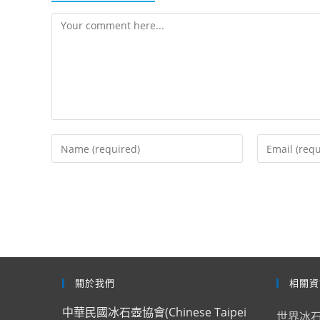
Comment
Enter
Enter
your
your
name
email
or
address
username
to
to
comment
comment
關於我們
相關資
中華民國冰石壺協會(Chinese Taipei
世界冰