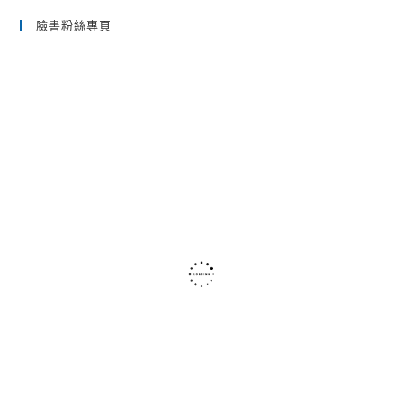
to
臉書粉絲專頁
clo
the
sea
pan