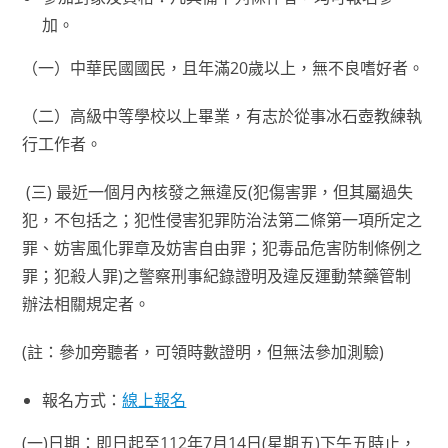
加。
（一）中華民國國民，且年滿20歲以上，無不良嗜好者。
（二）高級中等學校以上畢業，有志於從事冰石壺教練執
行工作者。
(三) 最近一個月內核發之無違反(犯傷害罪，但其屬過失
犯，不包括之；犯性侵害犯罪防治法第二條第一項所定之
罪、妨害風化罪章及妨害自由罪；犯毒品危害防制條例之
罪；犯殺人罪)之警察刑事紀錄證明及違反運動禁藥管制
辦法相關規定者。
(註：參加旁聽者，可領時數證明，但無法參加測驗)
報名方式：
線上報名
(一)日期：即日起至112年7月14日(星期五)下午五時止，